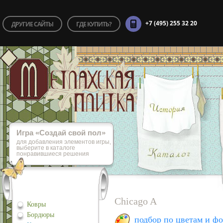
+7 (495) 255 32 20
ДРУГИЕ САЙТЫ
ГДЕ КУПИТЬ?
Игра «Cоздай свой пол»
для добавления элементов игры,
выберите в каталоге
понравившиеся решения
Chicago A
Ковры
Бордюры
подбор по цветам и ф