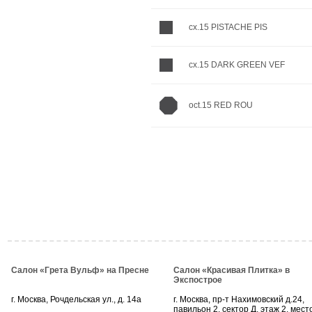
cx.15 PISTACHE PIS
cx.15 DARK GREEN VEF
oct.15 RED ROU
Салон «Грета Вульф» на Пресне
Салон «Красивая Плитка» в
Экспострое
г. Москва, Рочдельская ул., д. 14а
г. Москва, пр-т Нахимовский д.24,
павильон 2, сектор Д, этаж 2, мест