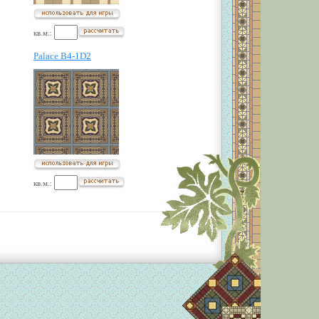
кв.м.:
Palace B4-1D2
кв.м.: