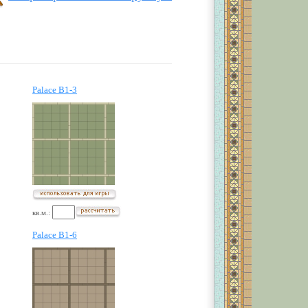
Palace B1-3
кв.м.:
Palace B1-6