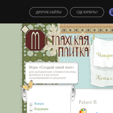
ДРУГИЕ САЙТЫ
ГДЕ КУПИТЬ?
Игра «Cоздай свой пол»
для добавления элементов игры,
выберите в каталоге
понравившиеся решения
Palace B
Ковры
Бордюры