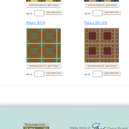
кв.м.:
кв.м.:
Palace B3-4
Palace B4-1D1
кв.м.:
кв.м.:
Пользователи:
2009-2010 ©
Грета Вульф
24 часа
381