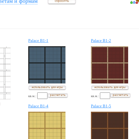
ветам и формам
Palace B1-1
Palace B1-2
кв.м.:
кв.м.:
Palace B1-4
Palace B1-5