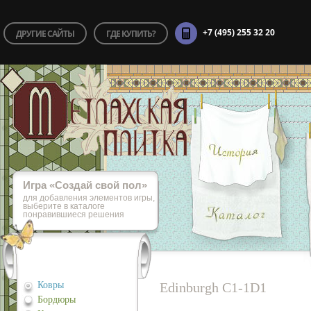
+7 (495) 255 32 20
ДРУГИЕ САЙТЫ
ГДЕ КУПИТЬ?
Игра «Cоздай свой пол»
для добавления элементов игры,
выберите в каталоге
понравившиеся решения
Ковры
Edinburgh C1-1D1
Бордюры