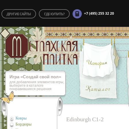
+7 (495) 255 32 20
ДРУГИЕ САЙТЫ
ГДЕ КУПИТЬ?
Игра «Cоздай свой пол»
для добавления элементов игры,
выберите в каталоге
понравившиеся решения
Ковры
Edinburgh C1-2
Бордюры