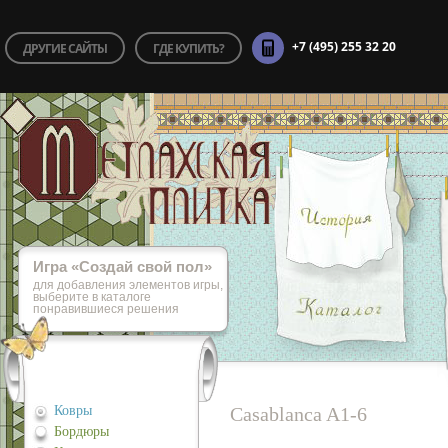
+7 (495) 255 32 20
ДРУГИЕ САЙТЫ
ГДЕ КУПИТЬ?
Игра «Cоздай свой пол»
для добавления элементов игры,
выберите в каталоге
понравившиеся решения
Ковры
Casablanca A1-6
Бордюры