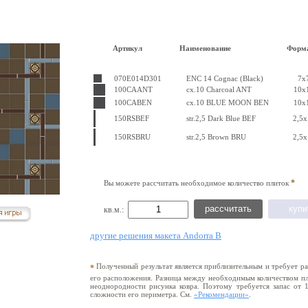
Артикул
Наименование
Форма
070E014D301
ENC 14 Cognac (Black)
7x
100CAANT
cx.10 Charcoal ANT
10x
100CABEN
cx.10 BLUE MOON BEN
10x
150RSBEF
str.2,5 Dark Blue BEF
2,5x
150RSBRU
str.2,5 Brown BRU
2,5x
*
Вы можете рассчитать необходимое количество плиток
кв.м.:
другие решения макета Andorra B
Полученный результат является приблизительным и требует раз
*
его расположения. Разница между необходимым количеством пли
неоднородности рисунка ковра. Поэтому требуется запас от 
сложности его периметра. См.
«Рекомендации»
.