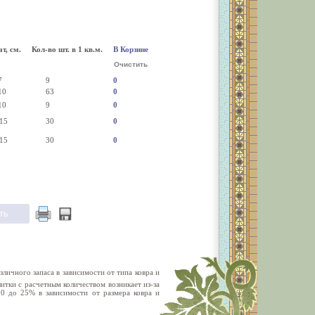
т, см.
Кол-во шт. в 1 кв.м.
В Корзине
Очистить
7
9
0
10
63
0
10
9
0
15
30
0
15
30
0
личного запаса в зависимости от типа ковра и
тки с расчетным количеством возникает из-за
10 до 25% в зависимости от размера ковра и