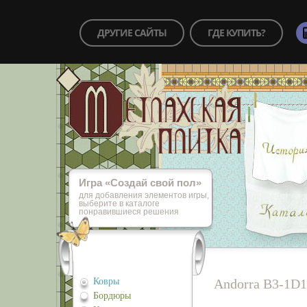
ДРУГИЕ САЙТЫ
ГДЕ КУПИТЬ?
Игра «Cоздай свой пол»
для добавления элементов игры,
выберите в каталоге
понравившиеся решения
Ковры
Andorra B3-1D1
Бордюры