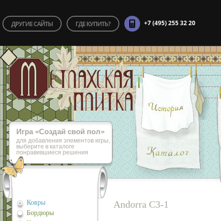
+7 (495) 255 32 20
ДРУГИЕ САЙТЫ
ГДЕ КУПИТЬ?
Игра «Cоздай свой пол»
для добавления элементов игры,
выберите в каталоге
понравившиеся решения
Ковры
Andorra C3-1
Бордюры