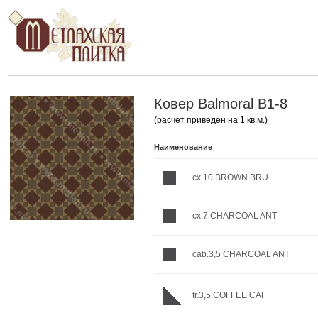
Ковер Balmoral B1-8
(расчет приведен на 1 кв.м.)
Наименование
cx.10 BROWN BRU
cx.7 CHARCOAL ANT
cab.3,5 CHARCOAL ANT
tr.3,5 COFFEE CAF