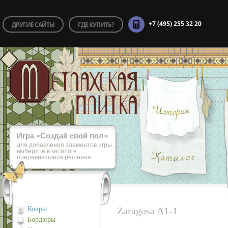
+7 (495) 255 32 20
ДРУГИЕ САЙТЫ
ГДЕ КУПИТЬ?
Игра «Cоздай свой пол»
для добавления элементов игры,
выберите в каталоге
понравившиеся решения
Ковры
Zaragosa A1-1
Бордюры