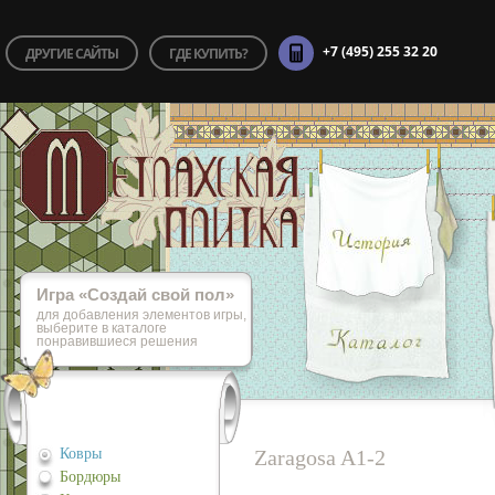
+7 (495) 255 32 20
ДРУГИЕ САЙТЫ
ГДЕ КУПИТЬ?
Игра «Cоздай свой пол»
для добавления элементов игры,
выберите в каталоге
понравившиеся решения
Ковры
Zaragosa A1-2
Бордюры