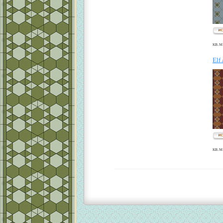
кв.м
Elf
кв.м