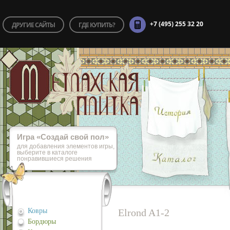
+7 (495) 255 32 20
ДРУГИЕ САЙТЫ
ГДЕ КУПИТЬ?
Игра «Cоздай свой пол»
для добавления элементов игры,
выберите в каталоге
понравившиеся решения
Ковры
Elrond A1-2
Бордюры