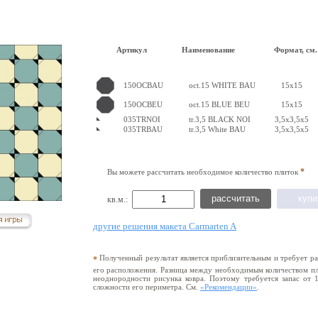
Артикул
Наименование
Формат, см.
150OCBAU
oct.15 WHITE BAU
15x15
150OCBEU
oct.15 BLUE BEU
15x15
035TRNOI
tr.3,5 BLACK NOI
3,5x3,5x5
035TRBAU
tr.3,5 White BAU
3,5x3,5x5
*
Вы можете рассчитать необходимое количество плиток
кв.м.:
другие решения макета Carmarten A
Полученный результат является приблизительным и требует раз
*
его расположения. Разница между необходимым количеством пли
неоднородности рисунка ковра. Поэтому требуется запас от 
сложности его периметра. См.
«Рекомендации»
.