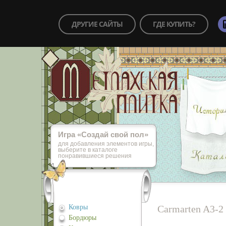
ДРУГИЕ САЙТЫ
ГДЕ КУПИТЬ?
Игра «Cоздай свой пол»
для добавления элементов игры,
выберите в каталоге
понравившиеся решения
Ковры
Carmarten A3-2
Бордюры