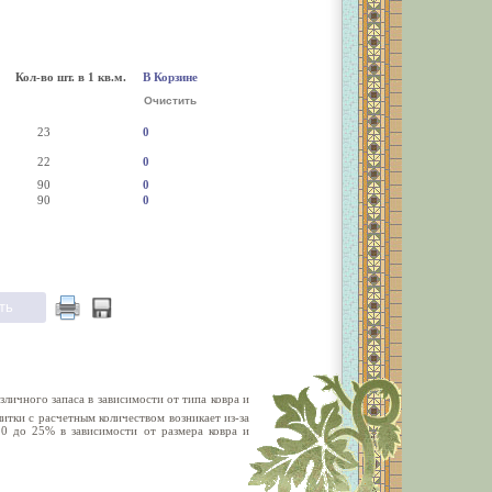
Кол-во шт. в 1 кв.м.
В Корзине
Очистить
23
0
22
0
90
0
90
0
личного запаса в зависимости от типа ковра и
тки с расчетным количеством возникает из-за
10 до 25% в зависимости от размера ковра и