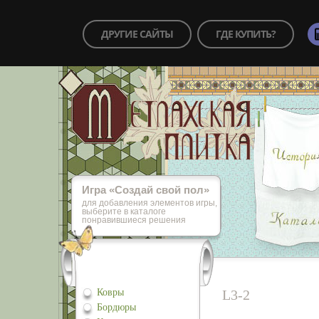
ДРУГИЕ САЙТЫ
ГДЕ КУПИТЬ?
Игра «Cоздай свой пол»
для добавления элементов игры,
выберите в каталоге
понравившиеся решения
Ковры
L3-2
Бордюры