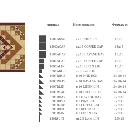
Артикул
Наименование
Формат, см
150CARSU
cx.15 PINK RSU
15x15
150CACAF
cx.15 COFFEE CAF
15x15
150CAHAV
cx.15 HAVANE HAV
15x15
100CACAF
cx.10 COFFEE CAF
10x10
100CALIN
cx.10 LINEN LIN
10x10
070CAROU
cx.7 Red ROU
7x7
100TRRSU
tr.10 PINK RSU
10x10x14
100TRHAV
tr.10 HAVANA HAV
10x10x14
100TRLIN
tr.10 LINEN LIN
10x10x14
100TRCAF
tr.10 COFFEE CAF
10x10x14
070TRHAV
tr.7 HAVANE HAV
7x7x10
070TRRSU
tr.7 PINK RSU
7x7x10
070TRCAF
tr.7 COFFEE CAF
7x7x10
070TRROU
tr.7 RED ROU
7x7x10
070TRLIN
tr.7 LINEN LIN
7x7x10
150RSLIN
str.2,5 Linen LIN
2,5x15