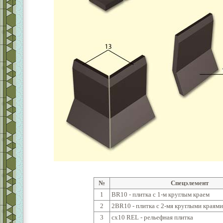
№
Спецэлемент
1
BR10 - плитка с 1-м круглым краем
2
2BR10 - плитка с 2-мя круглыми краями
3
cx10 REL - рельефная плитка