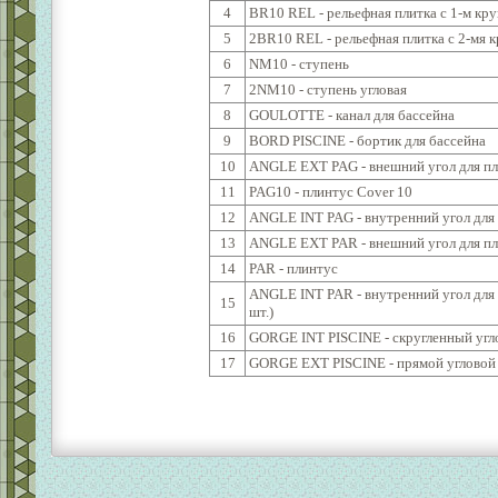
4
BR10 REL - рельефная плитка с 1-м кр
5
2BR10 REL - рельефная плитка с 2-мя 
6
NM10 - ступень
7
2NM10 - ступень угловая
8
GOULOTTE - канал для бассейна
9
BORD PISCINE - бортик для бассейна
10
ANGLE EXT PAG - внешний угол для пл
11
PAG10 - плинтус Cover 10
12
ANGLE INT PAG - внутренний угол для
13
ANGLE EXT PAR - внешний угол для пли
14
PAR - плинтус
ANGLE INT PAR - внутренний угол для 
15
шт.)
16
GORGE INT PISCINE - скругленный угл
17
GORGE EXT PISCINE - прямой угловой