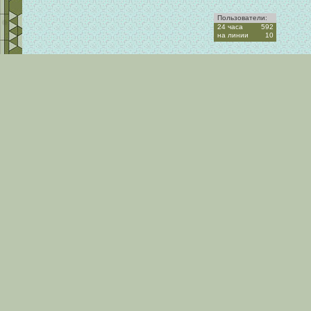
Пользователи:
24 часа
592
на линии
10