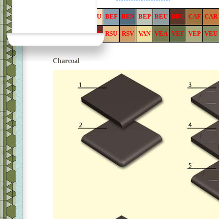
ANT
BAS
BAU
BEF
BEN
BEP
BEU
BRU
CAF
CAR
PER
PIS
ROU
RSU
RSV
VAN
VEA
VEF
VEP
VEU
Charcoal