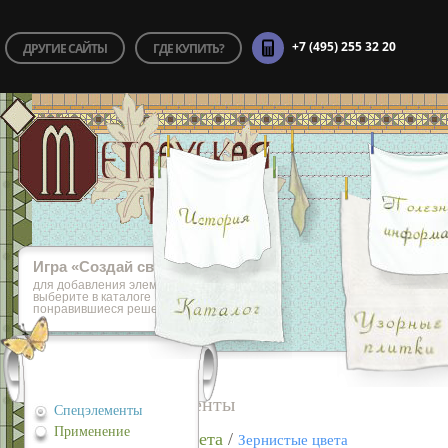
+7 (495) 255 32 20
ДРУГИЕ САЙТЫ
ГДЕ КУПИТЬ?
Игра «Cоздай свой пол»
для добавления элементов игры,
выберите в каталоге
понравившиеся решения
Спецэлементы
Спецэлементы
Применение
Простые цвета
/
Зернистые цвета