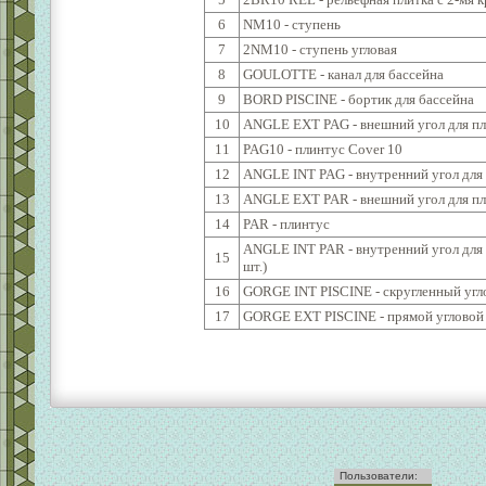
6
NM10 - ступень
7
2NM10 - ступень угловая
8
GOULOTTE - канал для бассейна
9
BORD PISCINE - бортик для бассейна
10
ANGLE EXT PAG - внешний угол для пл
11
PAG10 - плинтус Cover 10
12
ANGLE INT PAG - внутренний угол для
13
ANGLE EXT PAR - внешний угол для пли
14
PAR - плинтус
ANGLE INT PAR - внутренний угол для 
15
шт.)
16
GORGE INT PISCINE - скругленный угл
17
GORGE EXT PISCINE - прямой угловой
Пользователи: