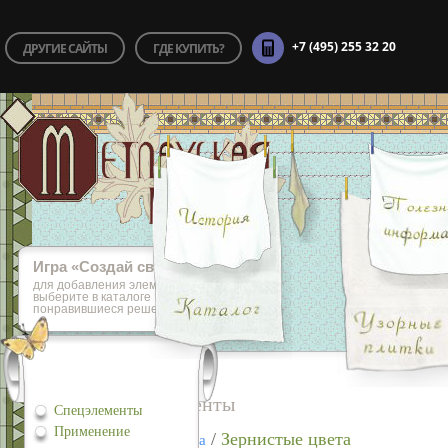
+7 (495) 255 32 20
ДРУГИЕ САЙТЫ
ГДЕ КУПИТЬ?
Игра «Cоздай свой пол»
для добавления элементов игры,
выберите в каталоге
понравившиеся решения
Спецэлементы
Спецэлементы
Применение
/
Зернистые цвета
Простые цвета