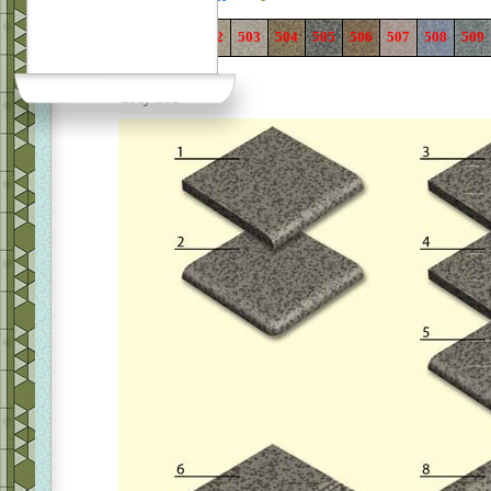
201
501
502
503
504
505
506
507
508
509
Grey 501