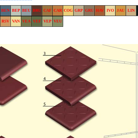
BEN
BEP
BEU
BRU
CAF
CAR
COG
GRP
GRU
HAV
IVO
JAU
LIN
RSV
VAN
VEA
VEF
VEP
VEU