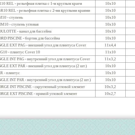
10 REL - рельефная плитка с 1-м круглым краем
10x10
R10 REL - рельефная плитка с 2-мя круглыми краями
10x10
10 - ступень
10x10
M10 - ступень угловая
10x10
ULOTTE - канал для бассейна
10x10
RD PISCINE - бортик для бассейна
10x10
GLE EXT PAG - внешний угол для плинтуса Cover
11x4,4
G10 - плинтус Cover 10
11x10
GLE INT PAG - внутренний угол для плинтуса Cover
11x3,2
GLE EXT PAR - внешний угол для плинтуса (2 шт.)
10x10
R - плинтус
10x10
GLE INT PAR - внутренний угол для плинтуса (2 шт.)
10x10
RGE INT PISCINE - скругленный угловой элемент
10x3,2
RGE EXT PISCINE - прямой угловой элемент
10x2,7