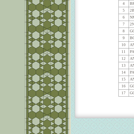
4
BR
5
2B
6
NM
7
2N
8
GO
9
BO
10
AN
11
PA
12
AN
13
AN
14
PA
15
AN
16
GO
17
GO