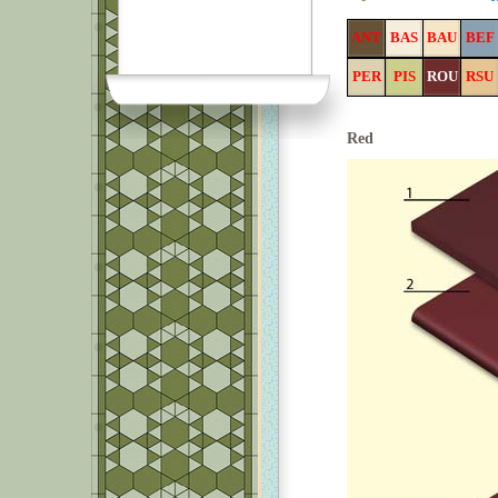
ANT
BAS
BAU
BEF
PER
PIS
ROU
RSU
Red