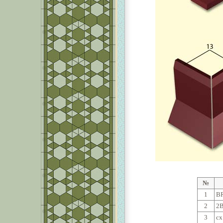
№
1
BR
2
2B
3
cx