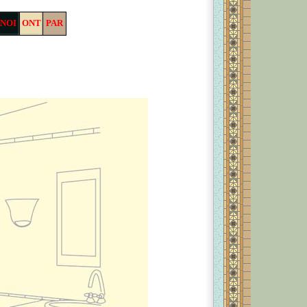
NOI
ONT
PAR