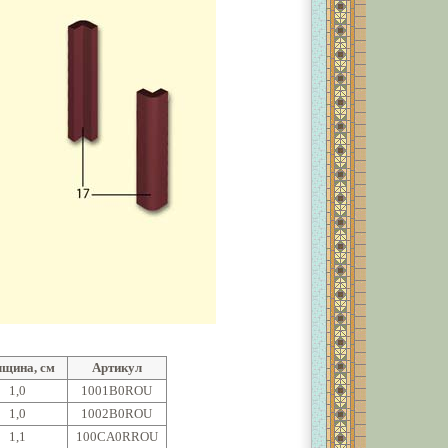
лщина, см
Артикул
1,0
1001B0ROU
1,0
1002B0ROU
1,1
100CA0RROU