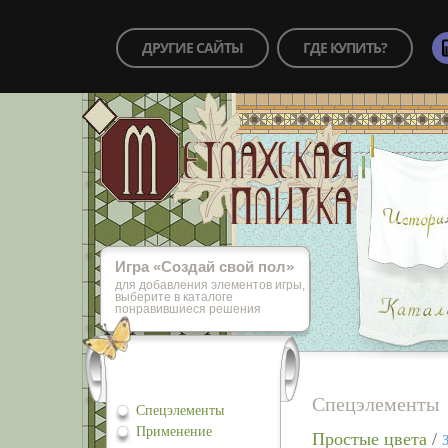
ДРУГИЕ САЙТЫ
ГДЕ КУПИТЬ?
Игра «Cоздай свой пол»
для добавления элементов игры,
выберите в каталоге
понравившиеся решения
Спецэлементы
Спецэлементы
Применение
Простые цвета
/